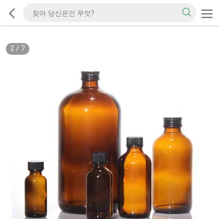
2
/
7