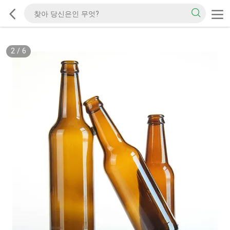
2
/
6