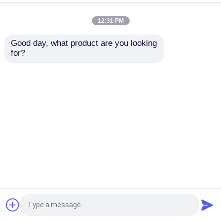
12:31 PM
공장 투어
Good day, what product are you looking 
for?
공장 가격 200ml
품질 관리
250ml 350ml 500ml
1000ml 유리 소스 병
연락처
문의 보내기
견적 요청
홈
사이트맵
연락처
Desktop Site
유리 병
사이트맵
개인정보 보호 정책
유리병
품질
유리 병
중국 공장.Copyright © 2026 Anhui
Idea Technology Imp & Exp Co., Ltd.. All Rights
유리 컵
Reserved.