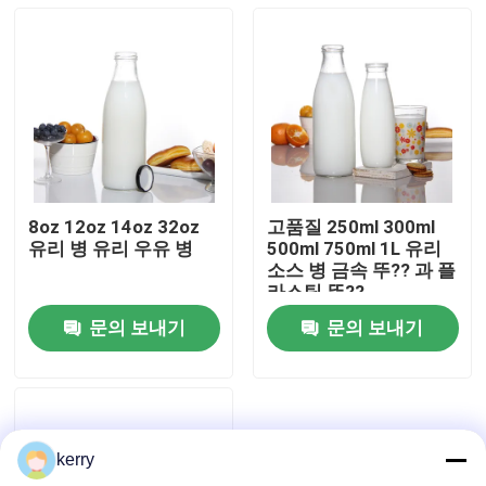
8oz 12oz 14oz 32oz
고품질 250ml 300ml
유리 병 유리 우유 병
500ml 750ml 1L 유리
소스 병 금속 뚜?? 과 플
라스틱 뚜??
문의 보내기
문의 보내기
홈
제품 소개
kerry
회사 소개