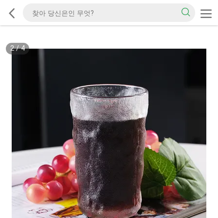
2
/
4