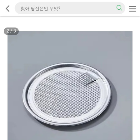
2
/
3