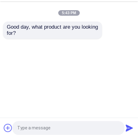
5:43 PM
공장 투어
Good day, what product are you looking 
for?
공장 가격 200ml
품질 관리
250ml 350ml 500ml
1000ml 유리 소스 병
연락처
문의 보내기
견적 요청
홈
사이트맵
연락처
Desktop Site
유리 병
사이트맵
개인정보 보호 정책
유리병
품질
유리 병
중국 공장.Copyright © 2026 Anhui
Idea Technology Imp & Exp Co., Ltd.. All Rights
유리 컵
Reserved.