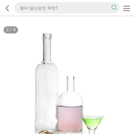
2
/
4