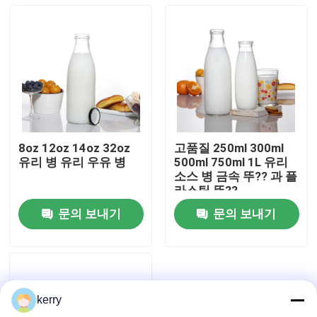
8oz 12oz 14oz 32oz
고품질 250ml 300ml
유리 병 유리 우유 병
500ml 750ml 1L 유리
소스 병 금속 뚜?? 과 플
라스틱 뚜??
문의 보내기
문의 보내기
홈
제품 소개
kerry
회사 소개