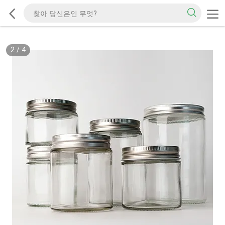
2
/
4