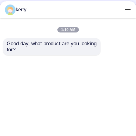
kerry
홈
사이트맵
연락처
Desktop Site
사이트맵
개인정보 보호 정책
1:10 AM
Good day, what product are you looking 
품질
유리 병
중국 공장.Copyright © 2026 Anhui
for?
Idea Technology Imp & Exp Co., Ltd.. All Rights
Reserved.
홈
제품 소개
회사 소개