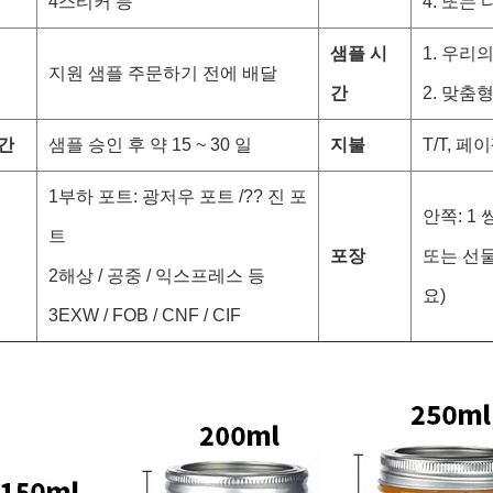
4스티커 등
4. 또는
샘플 시
1. 우리의
지원 샘플 주문하기 전에 배달
간
2. 맞춤형
간
샘플 승인 후 약 15 ~ 30 일
지불
T/T, 
1부하 포트: 광저우 포트 /?? 진 포
안쪽: 1
트
포장
또는 선물
2해상 / 공중 / 익스프레스 등
요)
3EXW / FOB / CNF / CIF