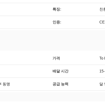
특징:
친
인증:
CE
가격
To 
배달 시간
15
공급 능력
 서부 동맹
달 