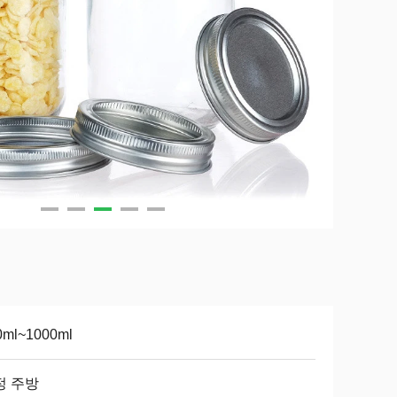
0ml~1000ml
정 주방