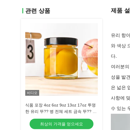
제품 
관련 상품
유리 항아
와 색상 
다.
여러분의 
성을 발견
은 넓은 
비디오
사항에 맞
식품 포장 4oz 6oz 9oz 13oz 17oz 투명
수 있는 
한 유리 뚜?? 병 전체 세트 금속 뚜?? 이
있는 얼음 유리 잔
최상의 가격을 얻으세요