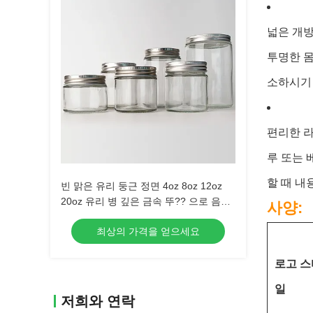
넓은 개방
투명한 몸
소하시기
편리한 라
루 또는 
할 때 내
빈 맑은 유리 둥근 정면 4oz 8oz 12oz
20oz 유리 병 깊은 금속 뚜?? 으로 음식
사양:
컨테이너
최상의 가격을 얻으세요
로고 스
일
저희와 연락