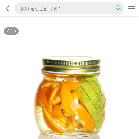
2
/
5