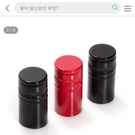
2
/
6