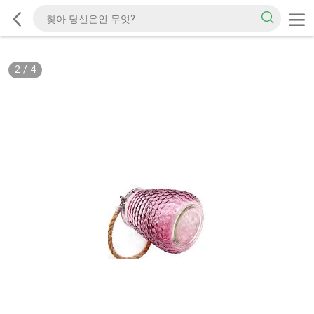
2
/
4