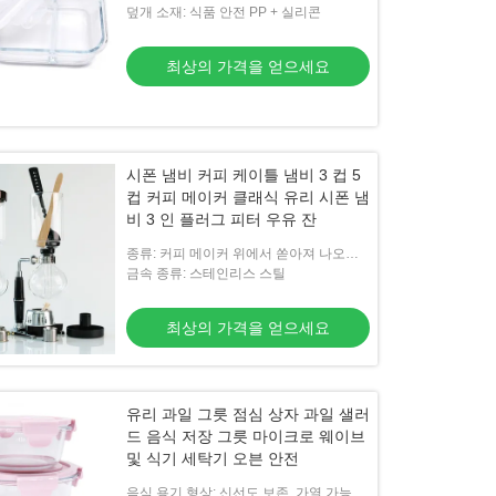
덮개 소재: 식품 안전 PP + 실리콘
최상의 가격을 얻으세요
ml 투명한 유리 과일 샐러드 그릇 저녁
품 혼합 그릇 세트
시폰 냄비 커피 케이틀 냄비 3 컵 5
컵 커피 메이커 클래식 유리 시폰 냄
최상의 가격을 얻으세요
비 3 인 플러그 피터 우유 잔
종류: 커피 메이커 위에서 쏟아져 나오세
요
금속 종류: 스테인리스 스틸
최상의 가격을 얻으세요
유리 과일 그릇 점심 상자 과일 샐러
드 음식 저장 그릇 마이크로 웨이브
및 식기 세탁기 오븐 안전
음식 용기 형상: 신선도 보존, 가열 가능,