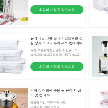
최상의 가격을 얻으세요
스를 위한 맑은 보로 실
유럽식 거실 호텔 유리 꽃잔 가정용 장식
500
 바즈 실린더
유리 꽃잔
식용
유리 과일 그릇 음식 저장을위한 점
심 상자 최고의 부엌 세트 컨테이너
가격을 얻으세요
최상의 가격을 얻으세요
특징: 극초단파로 발송할 수 있습니다
크기: 200 ml/390 ml/640 ml/970 ml/1300
ml
최상의 가격을 얻으세요
커피 컵과 함께 주문 된 유리 차 냄
비 및 컵 세트
음료품 타입: 커피와 차 세트
제품 이름: 커피 포트병