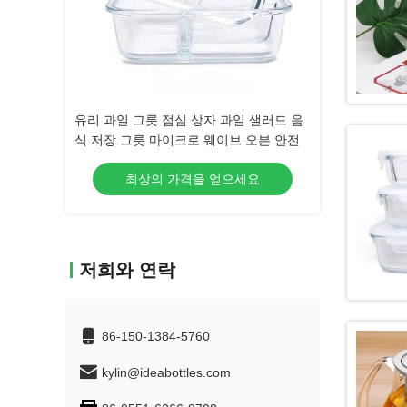
일 샐러드 음
1.8L 대형 유리 와인 디칸터 가정용 개인
웨딩 하우스 하우
브 오븐 안전
화
리케이트 고 유리
으세요
최상의 가격을 얻으세요
최상의 
저희와 연락
86-150-1384-5760
kylin@ideabottles.com