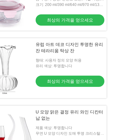
전자레인지 사용 가능, 증기 가능, 휴대용,
크기: 200 ml/390 ml/640 ml/970 ml/1300
누출 방지
ml
최상의 가격을 얻으세요
유럽 아트 데코 디자인 투명한 유리
잔 테라리움 탁상 잔
형태: 사용자 정의 모양 허용
유리 색상: 투명합니다
최상의 가격을 얻으세요
U 모양 맑은 결정 유리 와인 디칸터
납 없는
제품 색상: 투명합니다
무연 U 모양 디자인 도매 투명 크리스탈
유리 와인 디켄터 가방 디켄터: 네