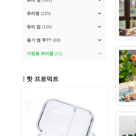
유리 병
(301)
유리병
(225)
유리 컵
(126)
용기 병 뚜??
(69)
가정용 유리품
(21)
핫 프로덕트