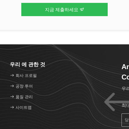
지금 제출하세요
우리 에 관한 것
An
회사 프로필
Co
공장 투어
우
품질 관리
최
사이트맵