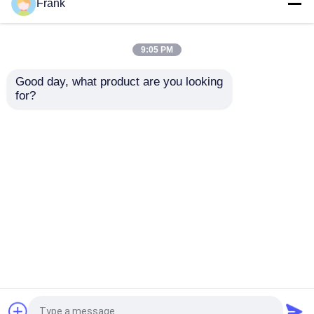
1.8L 대형 유리 와인 디
유리 과일 그릇 점심 상
Frank
칸터 가정용 개인화
자 과일 샐러드 음식 저
장 그릇 마이크로 웨이
브 오븐 안전
9:05 PM
최고의 가격
최고의 가격
Good day, what product are you looking 
for?
연락처
연락처
더 많은 것을 전망하십시
오
홈
사이트맵
연락처
Desktop Site
사이트맵
개인정보 보호 정책
품질
유리 병
중국 공장.Copyright © 2026 Anhui
Idea Technology Imp & Exp Co., Ltd.. All Rights