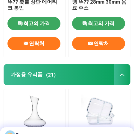
뚜?? 촛불 상단 에어티
병 뚜?? 28mm 30mm 음
크 봉인
료 주스
최고의 가격
최고의 가격
연락처
연락처
가정용 유리품
(21)