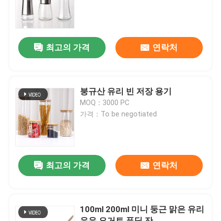
공장 투어
최고의 가격
연락처
품질 관리
연락처
붕규산 유리 빈 저장 용기
MOQ：3000 PC
가격：To be negotiated
견적 요청
유리 병
최고의 가격
연락처
유리병
100ml 200ml 미니 둥근 맑은 유리
유리 컵
우유 요거트 푸딩 잔