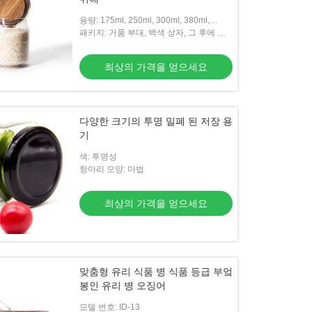
용량: 175ml, 250ml, 300ml, 380ml,
700ml, 800ml 등
패키지: 거품 부대, 백색 상자, 그 후에 판
지 상자
최상의 가격을 얻으세요
다양한 크기의 투명 밀폐 된 저장 용
기
색: 투명성
항아리 모양: 마법
최상의 가격을 얻으세요
맞춤형 유리 식품 병 식품 등급 부엌
봉인 유리 병 오징어
모델 번호: ID-13