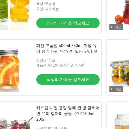
색상: 투명성
특징: 지속가능
최상의 가격을 얻으세요
비디오
저장 용기
패션 고품질 500ml 750ml 저장 유
리 용기 나선 뚜?? 이 있는 유리 잔
가격을 얻으세요
산업용: 식품
제품 이름: 글라스 메이슨 항아리
최상의 가격을 얻으세요
비디오
커스텀 대형 용량 밀폐 된 병 클리어
빈 유리 항아리 클립 뚜?? 100ml
200ml
모델 번호: IDCI-004