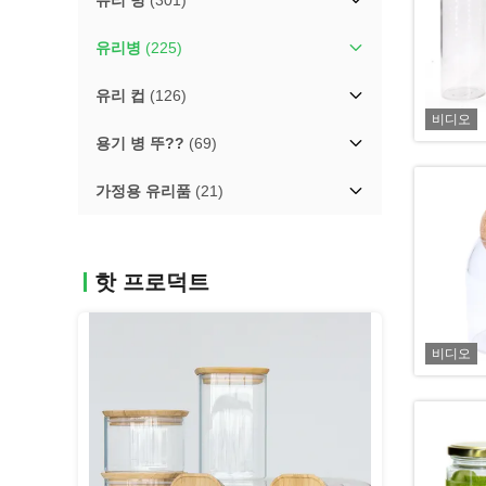
유리 병
(301)
유리병
(225)
유리 컵
(126)
비디오
용기 병 뚜??
(69)
가정용 유리품
(21)
핫 프로덕트
비디오