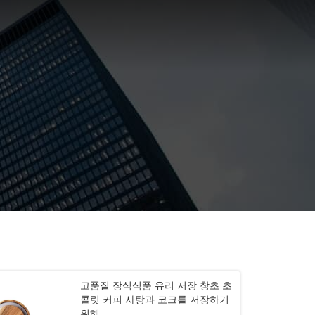
고품질 장식식품 유리 저장 창초 초
콜릿 커피 사탕과 코크를 저장하기
위해