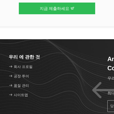
지금 제출하세요
우리 에 관한 것
An
회사 프로필
Co
공장 투어
우
품질 관리
최
사이트맵