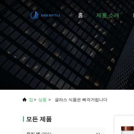
홈
제품 소개
집
>
상품
>
글라스 식품은 삐걱거립니다
모든 제품