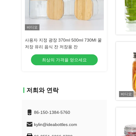
비디오
비디오
l 730Ml 꿀
식품 용기 향신료 유리 용기 주방 용기 나
붕규산 유리 빈 
무 뚜?? 이 있는 보로 실리케이트
으세요
최상의 가격을 얻으세요
최상의 
저희와 연락
비디오
86-150-1384-5760
kylin@ideabottles.com