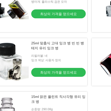
병마개: 플라스틱 검은 모자
최상의 가격을 얻으세요
25ml 맞춤식 고대 잉크 병 빈 빈 뱅
테지 유리 잉크 병
리필러블: 네
잉크 색상: 사용자 정의
최상의 가격을 얻으세요
15ml 맑은 플린트 직사각형 유리 잉
크 병
순중량: 290.08g