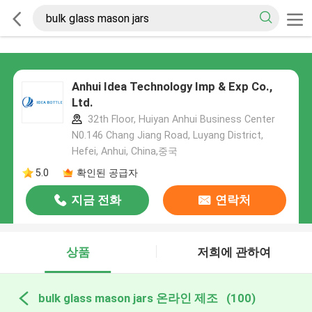
Anhui Idea Technology Imp & Exp Co.,
Ltd.
32th Floor, Huiyan Anhui Business Center
N0.146 Chang Jiang Road, Luyang District,
Hefei, Anhui, China,중국
5.0
확인된 공급자
지금 전화
연락처
상품
저희에 관하여
bulk glass mason jars 온라인 제조
(100)