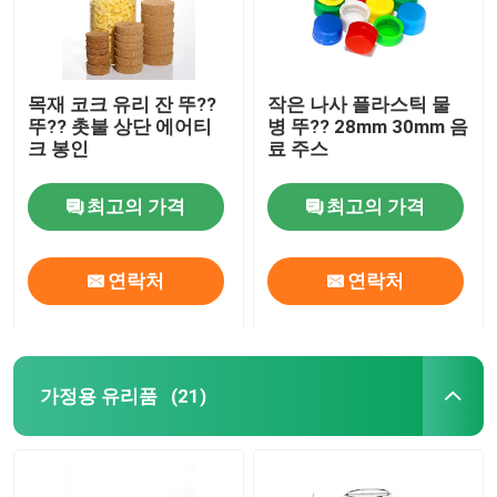
목재 코크 유리 잔 뚜??
작은 나사 플라스틱 물
뚜?? 촛불 상단 에어티
병 뚜?? 28mm 30mm 음
크 봉인
료 주스
최고의 가격
최고의 가격
연락처
연락처
가정용 유리품
(21)