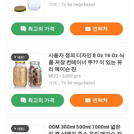
가격：To be negotiated
공장 투어
최고의 가격
연락처
품질 관리
연락처
사용자 정의 디자인 8 Oz 16 Oz 식
품 저장 컨테이너 뚜?? 이 있는 유
리 메이슨 잔
견적 요청
MOQ：3,000 pcs
가격：To be negotiated
유리 병
최고의 가격
연락처
유리병
ODM 300ml 500ml 1000ml 넓은
유리 컵
입 캔 샴페인 주스 유리 메이슨 잔